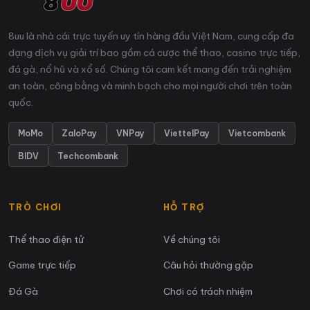
8uu là nhà cái trực tuyến uy tín hàng đầu Việt Nam, cung cấp đa
dạng dịch vụ giải trí bao gồm cá cược thể thao, casino trực tiếp,
đá gà, nổ hũ và xổ số. Chúng tôi cam kết mang đến trải nghiệm
an toàn, công bằng và minh bạch cho mọi người chơi trên toàn
quốc.
MoMo
ZaloPay
VNPay
ViettelPay
Vietcombank
BIDV
Techcombank
TRÒ CHƠI
HỖ TRỢ
Thể thao điện tử
Về chúng tôi
Game trực tiếp
Câu hỏi thường gặp
Đá Gà
Chơi có trách nhiệm