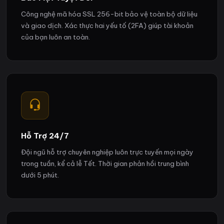
Công nghệ mã hóa SSL 256-bit bảo vệ toàn bộ dữ liệu
và giao dịch. Xác thực hai yếu tố (2FA) giúp tài khoản
của bạn luôn an toàn.
Hỗ Trợ 24/7
Đội ngũ hỗ trợ chuyên nghiệp luôn trực tuyến mọi ngày
trong tuần, kể cả lễ Tết. Thời gian phản hồi trung bình
dưới 5 phút.