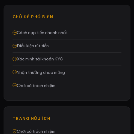
CHỦ ĐỀ PHỔ BIẾN
Cách nạp tiền nhanh nhất
Điều kiện rút tiền
Xác minh tài khoản KYC
Nhận thưởng chào mừng
Chơi có trách nhiệm
TRANG HỮU ÍCH
Chơi có trách nhiệm