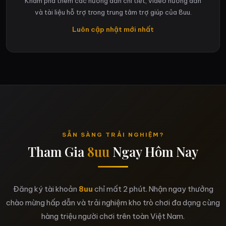
Khám phá thêm các hướng dẫn chi tiết, video hướng dẫn
và tài liệu hỗ trợ trong trung tâm trợ giúp của 8uu.
Luôn cập nhật mới nhất
SẴN SÀNG TRẢI NGHIỆM?
Tham Gia
8uu
Ngay Hôm Nay
Đăng ký tài khoản
8uu
chỉ mất 2 phút. Nhận ngay thưởng
chào mừng hấp dẫn và trải nghiệm kho trò chơi đa dạng cùng
hàng triệu người chơi trên toàn Việt Nam.