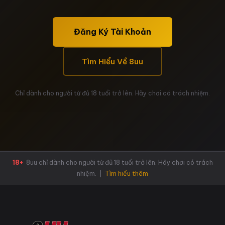
Đăng Ký Tài Khoản
Tìm Hiểu Về 8uu
Chỉ dành cho người từ đủ 18 tuổi trở lên. Hãy chơi có trách nhiệm.
18+
8uu chỉ dành cho người từ đủ 18 tuổi trở lên. Hãy chơi có trách
nhiệm. |
Tìm hiểu thêm