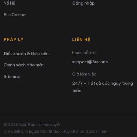
Nổ Hũ
Đăng nhập
8uu Casino
PHÁP LÝ
LIÊN HỆ
Email hỗ trợ:
Điều khoản & Điều kiện
support@8uu.one
Chính sách bảo mật
Giờ làm việc:
Sitemap
24/7 – Tất cả các ngày trong
tuần
© 2026 8uu. Bảo lưu mọi quyền.
Chỉ dành cho người trên 18 tuổi. Hãy chơi có trách nhiệm.