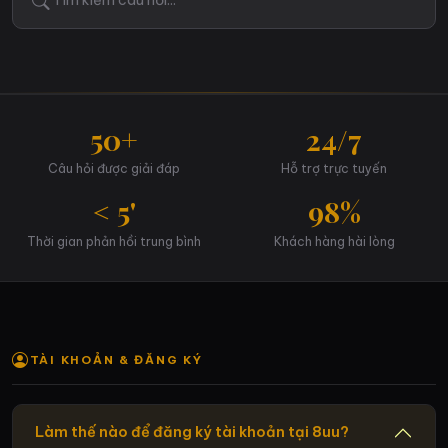
50+
24/7
Câu hỏi được giải đáp
Hỗ trợ trực tuyến
< 5'
98%
Thời gian phản hồi trung bình
Khách hàng hài lòng
TÀI KHOẢN & ĐĂNG KÝ
Làm thế nào để đăng ký tài khoản tại 8uu?