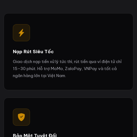
Nạp Rút Siêu Tốc
Giao dịch nạp tiền xử lý tức thì, rút tiền qua ví điện tử chỉ
15–30 phút. Hỗ trợ MoMo, ZaloPay, VNPay và tất cả
ngân hàng lớn tại Việt Nam.
Bảo Mật Tuyệt Đối